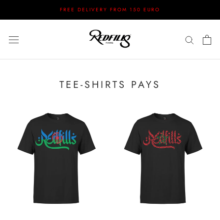
Skip
FREE DELIVERY FROM 150 EURO
to
content
TEE-SHIRTS PAYS