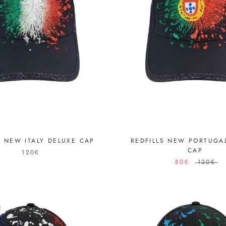
S NEW ITALY DELUXE CAP
REDFILLS NEW PORTUGA
CAP
120€
80€
120€
E