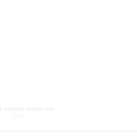
LS ALBANIA DELUXE CAP
REDFILLS CORSICA DEL
120€
120€