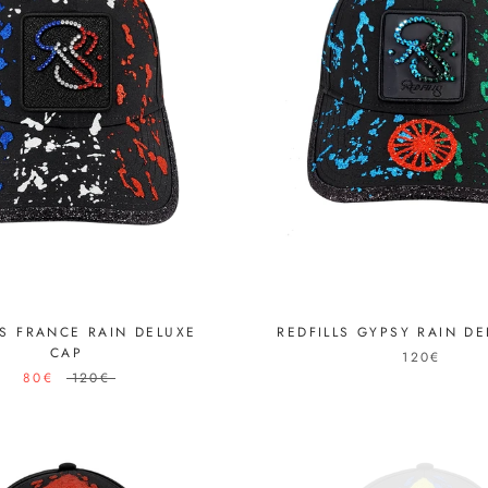
LS FRANCE RAIN DELUXE
REDFILLS GYPSY RAIN D
CAP
120€
80€
120€