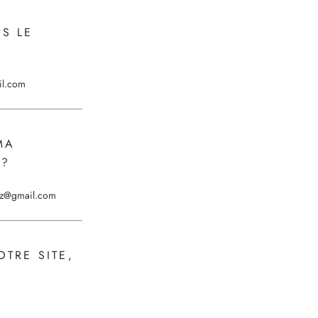
S LE
il.com
MA
 ?
lbz@gmail.com
OTRE SITE,