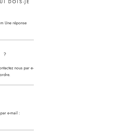
I DOIS-JE
om
Une réponse
E ?
ntactez nous par e-
ordre.
par e-mail :