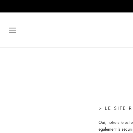
Skip
to
content
> LE SITE 
Oui, notre site est
également la sécuri