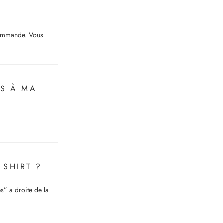
 commande. Vous
AS À MA
SHIRT ?
s” a droite de la