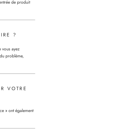
entrée de produit
IRE ?
e vous ayez
e du problème,
AR VOTRE
nce » ont également